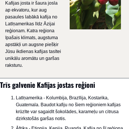
Kafijas josta ir šaura josla 
ap ekvatoru, kur aug 
pasaules labākā kafija no 
Latīņamerikas līdz Āzijai 
reģionam. Katra reģiona 
īpašais klimats, augstuma 
apstākļi un augsne piešķir 
Jūsu ikdienas kafijas tasītei 
unikālu aromātu un garšas 
raksturu.
Trīs galvenie Kafijas jostas reģioni
Latīņamerika - Kolumbija, Brazīlija, Kostarika, 
Guatemala. Baudot kafiju no šiem reģioniem kafijas 
krūzīte var sagaidīt šokolādes, karameļu un citrusa 
dzirkstošās garšas notis.
Āfrika - Etiopija, Kenija, Ruanda. Kafija no šī reģiona 