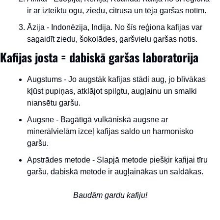
ir ar izteiktu ogu, ziedu, citrusa un tēja garšas notīm.
Āzija - Indonēzija, Indija. No šīs reģiona kafijas var 
sagaidīt ziedu, šokolādes, garšvielu garšas notis.
Kafijas josta = dabiskā garšas laboratorija
Augstums - Jo augstāk kafijas stādi aug, jo blīvākas 
kļūst pupiņas, atklājot spilgtu, augļainu un smalki 
niansētu garšu.
Augsne - Bagātīgā vulkāniskā augsne ar 
minerālvielām izceļ kafijas saldo un harmonisko 
garšu.
Apstrādes metode - Slapjā metode piešķir kafijai tīru 
garšu, dabiskā metode ir augļainākas un saldākas.
Baudām gardu kafiju!