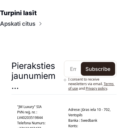
Turpini lasīt
Apskati citus
Pieraksties 
Subscribe
jaunumiem 
I consent to receive 
…
newsletters via email.
Terms 
of use
and
Privacy policy
.
"JM Luxury" SIA
Adrese: Jūras iela 10 - 702, 
PVN reģ. nr. : 
Ventspils
LV40203519844
Banka : Swedbank
Telefona Numurs: 
Konts: 