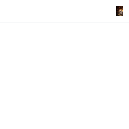
Ventiš 
Kapij
Ceļojums specializētās 
kafijas un aromātu 
pasaulē