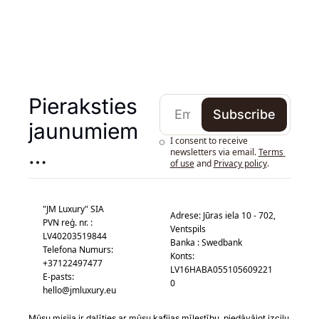
Pieraksties 
Subscribe
jaunumiem 
I consent to receive 
…
newsletters via email.
Terms 
of use
and
Privacy policy
.
"JM Luxury" SIA
Adrese: Jūras iela 10 - 702, 
PVN reģ. nr. : 
Ventspils
LV40203519844
Banka : Swedbank
Telefona Numurs: 
Konts: 
+37122497477
LV16HABA055105609221
E-pasts: 
0
hello@jmluxury.eu
Mūsu misija ir dalīties ar mūsu kafijas mīlestību, piedāvājot izcilu 